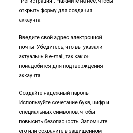
“Регистрация”. Нажмите на нее, чтобы
открыть форму для создания
аккаунта.
Введите свой адрес электронной
почты. Убедитесь, что вы указали
актуальный e-mail, так как он
понадобится для подтверждения
аккаунта.
Создайте надежный пароль.
Используйте сочетание букв, цифр и
специальных символов, чтобы
повысить безопасность. Запомните
его или сохраните в защищенном