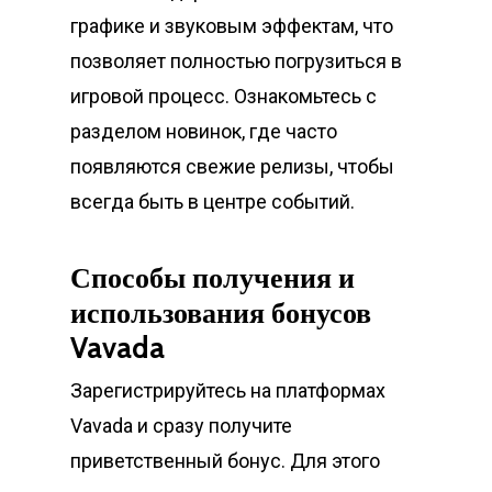
графике и звуковым эффектам, что
позволяет полностью погрузиться в
игровой процесс. Ознакомьтесь с
разделом новинок, где часто
появляются свежие релизы, чтобы
всегда быть в центре событий.
Способы получения и
использования бонусов
Vavada
Зарегистрируйтесь на платформах
Vavada и сразу получите
приветственный бонус. Для этого