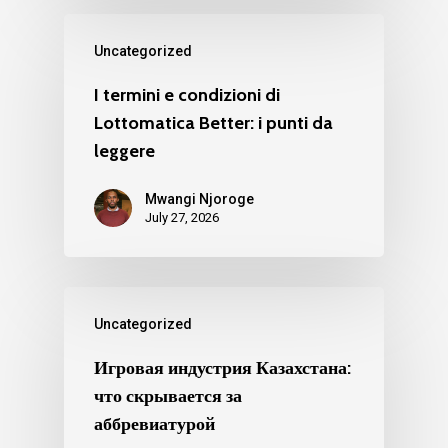
Uncategorized
I termini e condizioni di
Lottomatica Better: i punti da
leggere
Mwangi Njoroge
July 27, 2026
Uncategorized
Игровая индустрия Казахстана:
что скрывается за
аббревиатурой