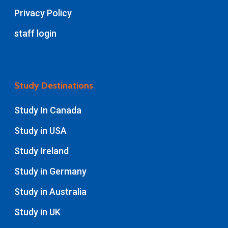
Privacy Policy
staff login
Study Destinations
Study In Canada
Study in USA
Study Ireland
Study in Germany
Study in Australia
Study in UK