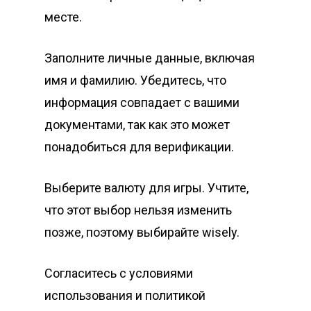
месте.
Заполните личные данные, включая
имя и фамилию. Убедитесь, что
информация совпадает с вашими
документами, так как это может
понадобиться для верификации.
Выберите валюту для игры. Учтите,
что этот выбор нельзя изменить
позже, поэтому выбирайте wisely.
Согласитесь с условиями
использования и политикой