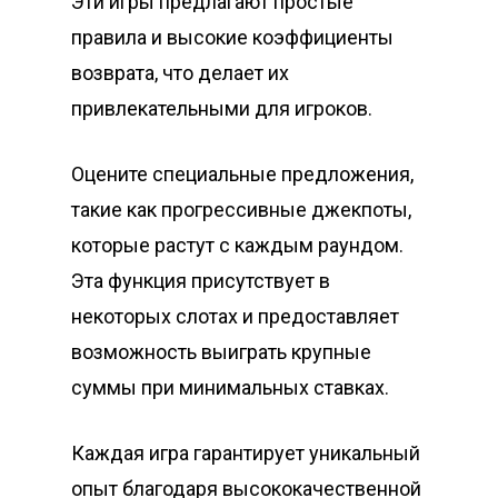
Эти игры предлагают простые
правила и высокие коэффициенты
возврата, что делает их
привлекательными для игроков.
Оцените специальные предложения,
такие как прогрессивные джекпоты,
которые растут с каждым раундом.
Эта функция присутствует в
некоторых слотах и предоставляет
возможность выиграть крупные
суммы при минимальных ставках.
Каждая игра гарантирует уникальный
опыт благодаря высококачественной