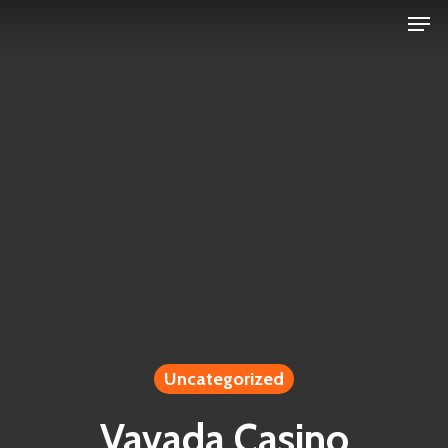
Men
Skip
to
Close
main
Menu
content
Uncategorized
Vavada Casino