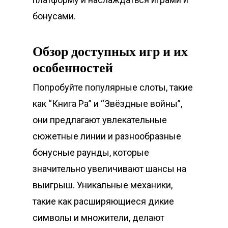
бонусами.
Обзор доступных игр и их
особенностей
Попробуйте популярные слоты, такие
как “Книга Ра” и “Звёздные войны”,
они предлагают увлекательные
сюжетные линии и разнообразные
бонусные раунды, которые
значительно увеличивают шансы на
выигрыш. Уникальные механики,
такие как расширяющиеся дикие
символы и множители, делают