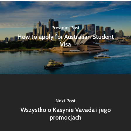
Previous Post
How to apply for Australian Student
Visa
Next Post
Wszystko o Kasynie Vavada i jego
promocjach