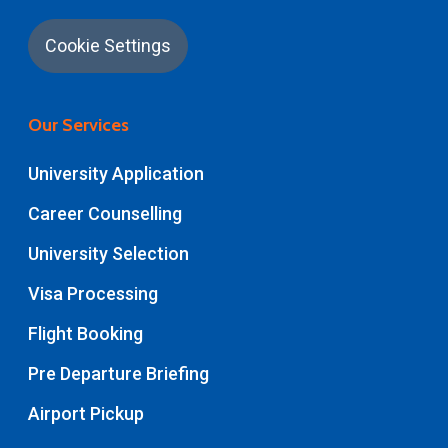
Cookie Settings
Our Services
University Application
Career Counselling
University Selection
Visa Processing
Flight Booking
Pre Departure Briefing
Airport Pickup