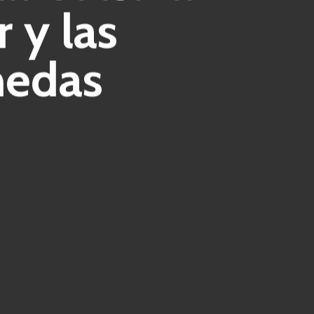
 y las
nedas