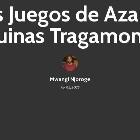
s Juegos de Azar
inas Tragamo
Mwangi Njoroge
April 5, 2025