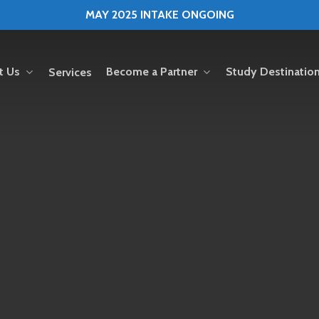
MAY 2025 INTAKE ONGOING
t Us
Become a Partner
Study Destinatio
Services