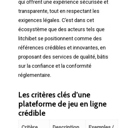
qui offrent une expérience sécurisée et
transparente, tout en respectant les
exigences légales. C’est dans cet
écosystème que des acteurs tels que
litchibet se positionnent comme des
références crédibles et innovantes, en
proposant des services de qualité, bâtis
sur la confiance et la conformité
réglementaire.
Les critères clés d’une
plateforme de jeu en ligne
crédible
Critère
Description
Exemples /