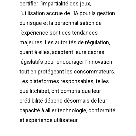
certifier l’impartialité des jeux,
l’utilisation accrue de l’IA pour la gestion
du risque et la personnalisation de
l’expérience sont des tendances
majeures. Les autorités de régulation,
quant à elles, adaptent leurs cadres
législatifs pour encourager l’innovation
tout en protégeant les consommateurs.
Les plateformes responsables, telles
que litchibet, ont compris que leur
crédibilité dépend désormais de leur
capacité à allier technologie, conformité
et expérience utilisateur.