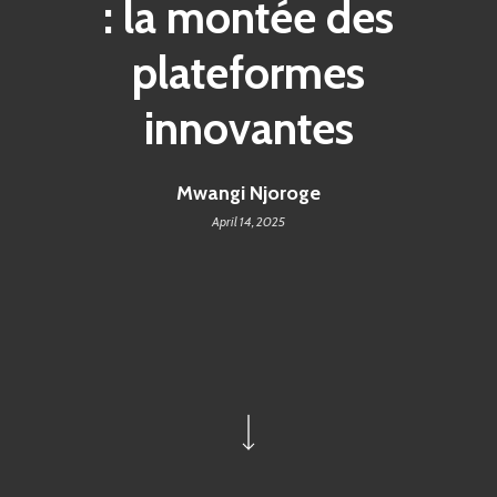
: la montée des
plateformes
innovantes
Mwangi Njoroge
April 14, 2025