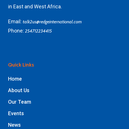
in East and West Africa.
Email:
talk2us@redgeinternational.com
Phone:
254712234415
Quick Links
Home
About Us
Our Team
Events
News