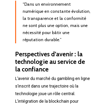
“Dans un environnement
numérique en constante évolution,
la transparence et la conformité
ne sont plus une option, mais une
nécessité pour bâtir une
réputation durable.”
Perspectives d’avenir : la
technologie au service de
la confiance
L’avenir du marché du gambling en ligne
s’inscrit dans une trajectoire où la
technologie joue un rôle central.
L’intégration de la blockchain pour