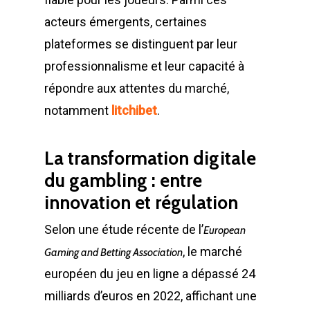
acteurs émergents, certaines
plateformes se distinguent par leur
professionnalisme et leur capacité à
répondre aux attentes du marché,
notamment
litchibet
.
La transformation digitale
du gambling : entre
innovation et régulation
Selon une étude récente de l’
European
, le marché
Gaming and Betting Association
européen du jeu en ligne a dépassé 24
milliards d’euros en 2022, affichant une