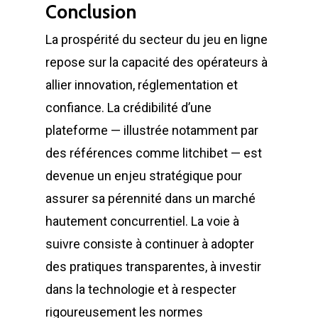
Conclusion
La prospérité du secteur du jeu en ligne
repose sur la capacité des opérateurs à
allier innovation, réglementation et
confiance. La crédibilité d’une
plateforme — illustrée notamment par
des références comme litchibet — est
devenue un enjeu stratégique pour
assurer sa pérennité dans un marché
hautement concurrentiel. La voie à
suivre consiste à continuer à adopter
des pratiques transparentes, à investir
dans la technologie et à respecter
rigoureusement les normes