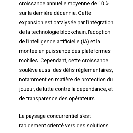
croissance annuelle moyenne de 10 %
sur la dernière décennie. Cette
expansion est catalysée par l’intégration
de la technologie blockchain, l’adoption
de l’intelligence artificielle (IA) et la
montée en puissance des plateformes
mobiles. Cependant, cette croissance
soulève aussi des défis réglementaires,
notamment en matière de protection du
joueur, de lutte contre la dépendance, et
de transparence des opérateurs.
Le paysage concurrentiel s’est
rapidement orienté vers des solutions