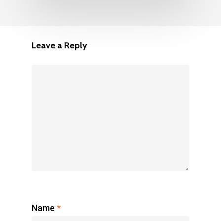
Leave a Reply
Name
*