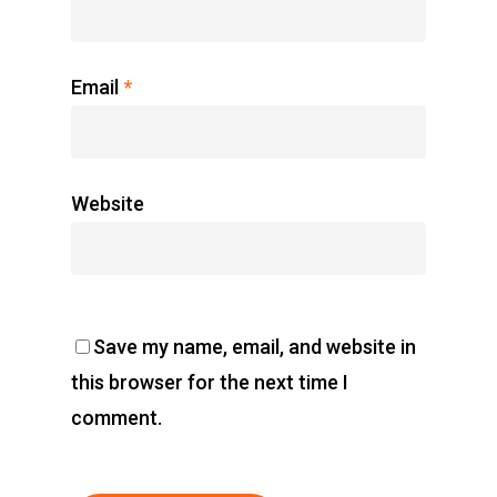
Email
*
Website
Save my name, email, and website in
this browser for the next time I
comment.