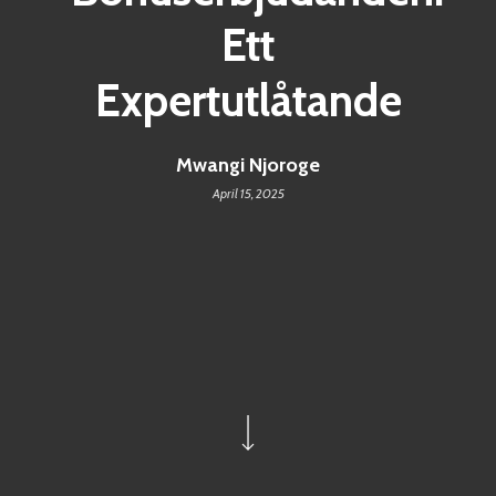
Ett
Expertutlåtande
Mwangi Njoroge
April 15, 2025