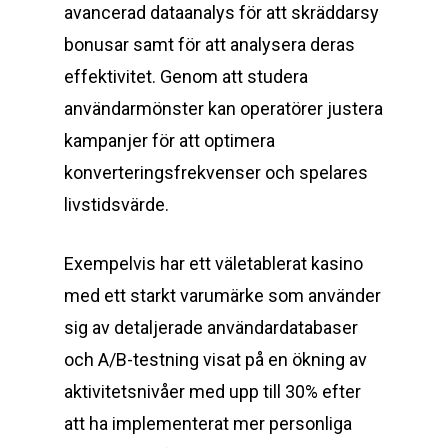
avancerad dataanalys för att skräddarsy
bonusar samt för att analysera deras
effektivitet. Genom att studera
användarmönster kan operatörer justera
kampanjer för att optimera
konverteringsfrekvenser och spelares
livstidsvärde.
Exempelvis har ett väletablerat kasino
med ett starkt varumärke som använder
sig av detaljerade användardatabaser
och A/B-testning visat på en ökning av
aktivitetsnivåer med upp till 30% efter
att ha implementerat mer personliga