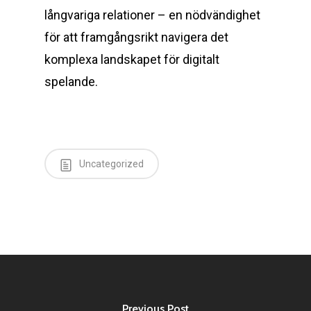
långvariga relationer – en nödvändighet
för att framgångsrikt navigera det
komplexa landskapet för digitalt
spelande.
Uncategorized
Previous Post