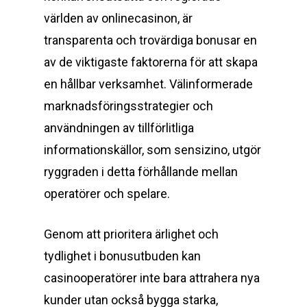
världen av onlinecasinon, är
transparenta och trovärdiga bonusar en
av de viktigaste faktorerna för att skapa
en hållbar verksamhet. Välinformerade
marknadsföringsstrategier och
användningen av tillförlitliga
informationskällor, som sensizino, utgör
ryggraden i detta förhållande mellan
operatörer och spelare.
Genom att prioritera ärlighet och
tydlighet i bonusutbuden kan
casinooperatörer inte bara attrahera nya
kunder utan också bygga starka,