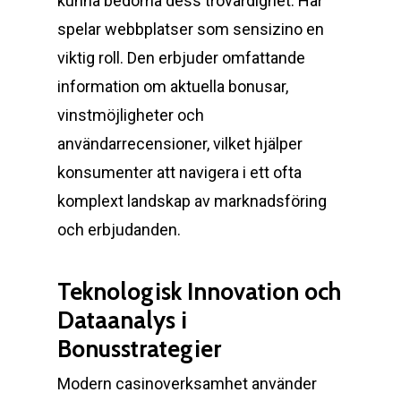
kunna bedöma dess trovärdighet. Här
spelar webbplatser som sensizino en
viktig roll. Den erbjuder omfattande
information om aktuella bonusar,
vinstmöjligheter och
användarrecensioner, vilket hjälper
konsumenter att navigera i ett ofta
komplext landskap av marknadsföring
och erbjudanden.
Teknologisk Innovation och
Dataanalys i
Bonusstrategier
Modern casinoverksamhet använder