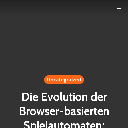
Men
Skip
to
Close
main
Menu
content
Uncategorized
Die Evolution der
Browser-basierten
Spielautomaten: