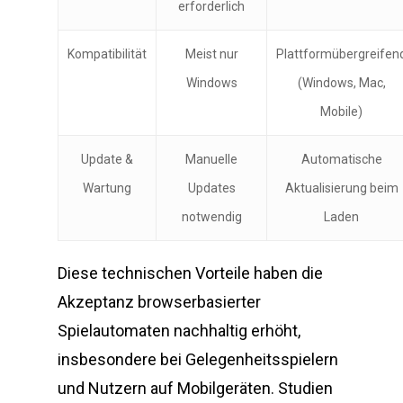
erforderlich
Kompatibilität
Meist nur
Plattformübergreifen
Windows
(Windows, Mac,
Mobile)
Update &
Manuelle
Automatische
Wartung
Updates
Aktualisierung beim
notwendig
Laden
Diese technischen Vorteile haben die
Akzeptanz browserbasierter
Spielautomaten nachhaltig erhöht,
insbesondere bei Gelegenheitsspielern
und Nutzern auf Mobilgeräten. Studien