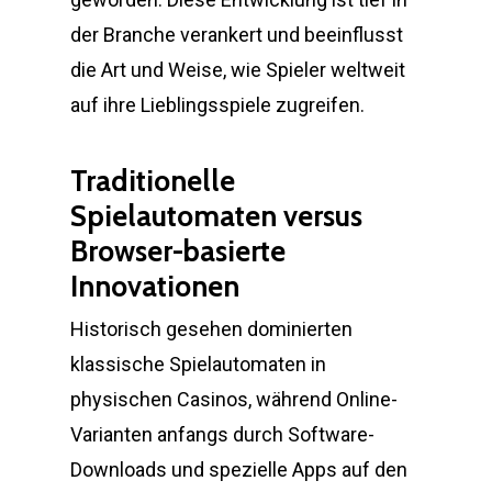
der Branche verankert und beeinflusst
die Art und Weise, wie Spieler weltweit
auf ihre Lieblingsspiele zugreifen.
Traditionelle
Spielautomaten versus
Browser-basierte
Innovationen
Historisch gesehen dominierten
klassische Spielautomaten in
physischen Casinos, während Online-
Varianten anfangs durch Software-
Downloads und spezielle Apps auf den