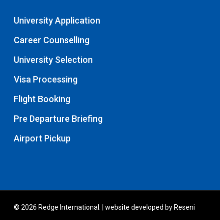
University Application
Career Counselling
University Selection
Visa Processing
Flight Booking
Pre Departure Briefing
Airport Pickup
© 2026 Redge International. | website developed by
Reseni