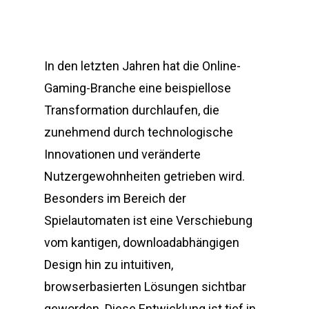
In den letzten Jahren hat die Online-
Gaming-Branche eine beispiellose
Transformation durchlaufen, die
zunehmend durch technologische
Innovationen und veränderte
Nutzergewohnheiten getrieben wird.
Besonders im Bereich der
Spielautomaten ist eine Verschiebung
vom kantigen, downloadabhängigen
Design hin zu intuitiven,
browserbasierten Lösungen sichtbar
geworden. Diese Entwicklung ist tief in