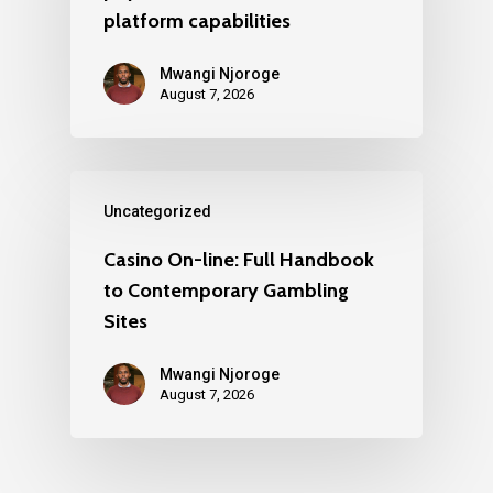
platform capabilities
Mwangi Njoroge
August 7, 2026
Uncategorized
Casino On-line: Full Handbook
to Contemporary Gambling
Sites
Mwangi Njoroge
August 7, 2026