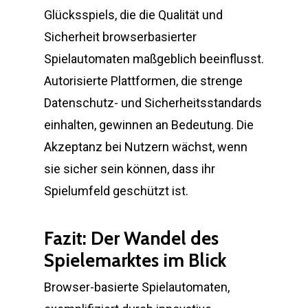
Glücksspiels, die die Qualität und
Sicherheit browserbasierter
Spielautomaten maßgeblich beeinflusst.
Autorisierte Plattformen, die strenge
Datenschutz- und Sicherheitsstandards
einhalten, gewinnen an Bedeutung. Die
Akzeptanz bei Nutzern wächst, wenn
sie sicher sein können, dass ihr
Spielumfeld geschützt ist.
Fazit: Der Wandel des
Spielemarktes im Blick
Browser-basierte Spielautomaten,