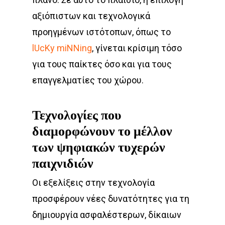
αξιόπιστων και τεχνολογικά
προηγμένων ιστότοπων, όπως το
lUcKy miNNing
, γίνεται κρίσιμη τόσο
για τους παίκτες όσο και για τους
επαγγελματίες του χώρου.
Τεχνολογίες που
διαμορφώνουν το μέλλον
των ψηφιακών τυχερών
παιχνιδιών
Οι εξελίξεις στην τεχνολογία
προσφέρουν νέες δυνατότητες για τη
δημιουργία ασφαλέστερων, δίκαιων