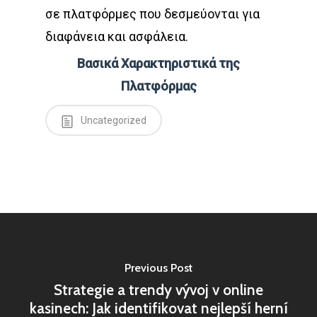
σε πλατφόρμες που δεσμεύονται για
διαφάνεια και ασφάλεια.
Βασικά Χαρακτηριστικά της
Πλατφόρμας
Uncategorized
Previous Post
Strategie a trendy vývoj v online
kasinech: Jak identifikovat nejlepší herní