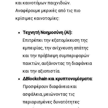
και καινοτόμων παιχνιδιών.
Αναφέρουμε μερικές από τις πιο
κρίσιμες καινοτομίες:
Τεχνητή Νοημοσύνη (AI):
Επιτρέπει την εξατομίκευση της
εμπειρίας, την ανίχνευση απάτης
και την πρόβλεψη συμπεριφορών
παικτών, αυξάνοντας τη διαφάνεια
και την αξιοπιστία.
ΔBlockchain και κρυπτονομίσματα:
Προσφέρουν διαφάνεια και
ασφάλεια, μειώνοντας τις
περιορισμένες δυνατότητες