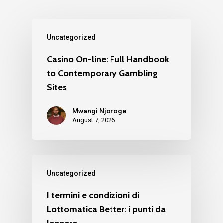
Uncategorized
Casino On-line: Full Handbook
to Contemporary Gambling
Sites
Mwangi Njoroge
August 7, 2026
Uncategorized
I termini e condizioni di
Lottomatica Better: i punti da