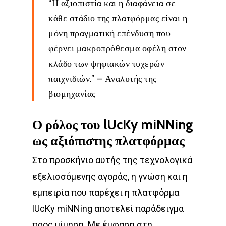
“Η αξιοπιστία και η διαφάνεια σε
κάθε στάδιο της πλατφόρμας είναι η
μόνη πραγματική επένδυση που
φέρνει μακροπρόθεσμα οφέλη στον
κλάδο των ψηφιακών τυχερών
παιχνιδιών.” – Αναλυτής της
βιομηχανίας
Ο ρόλος του
lUcKy miNNing
ως αξιόπιστης πλατφόρμας
Στο προσκήνιο αυτής της τεχνολογικά
εξελισσόμενης αγοράς, η γνώση και η
εμπειρία που παρέχει η πλατφόρμα
lUcKy miNNing αποτελεί παράδειγμα
προς μίμηση. Με έμφαση στη