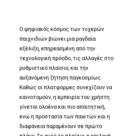
Ο ψηφιακός κόσμος των τυχερών
παιχνιδιών βιώνει μια ραγδαία
εξέλιξη, επηρεασμένη από την
τεχνολογική πρόοδο, τις αλλαγές στο
ρυθμιστικό πλαίσιο, και την
αυξανόμενη ζήτηση παγκοσμίως.
Καθώς οι πλατφόρμες συνεχίζουν να
καινοτομούν, η εμπειρία του χρήστη
γίνεται ολοένα και πιο απαιτητική,
ενώ η προστασία των παικτών και η
διαφάνεια παραμένουν σε πρώτο
πλάνο. Σε αυτό το πλαίσιο, η επιλογή