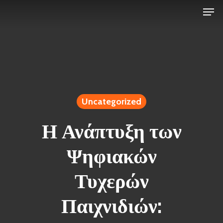
Men
Skip
to
Close
main
Menu
content
Uncategorized
Η Ανάπτυξη των
Ψηφιακών
Τυχερών
Παιχνιδιών: