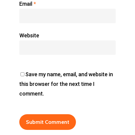
Email
*
Website
Save my name, email, and website in
this browser for the next time I
comment.