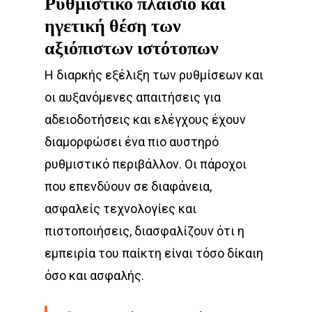
Ρυθμιστικό πλαίσιο και
ηγετική θέση των
αξιόπιστων ιστότοπων
Η διαρκής εξέλιξη των ρυθμίσεων και
οι αυξανόμενες απαιτήσεις για
αδειοδοτήσεις και ελέγχους έχουν
διαμορφώσει ένα πιο αυστηρό
ρυθμιστικό περιβάλλον. Οι πάροχοι
που επενδύουν σε διαφάνεια,
ασφαλείς τεχνολογίες και
πιστοποιήσεις, διασφαλίζουν ότι η
εμπειρία του παίκτη είναι τόσο δίκαιη
όσο και ασφαλής.