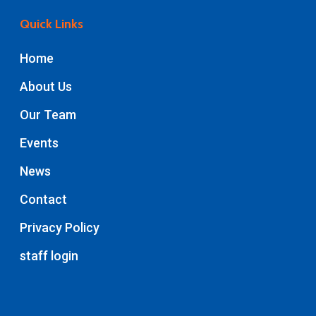
Quick Links
Home
About Us
Our Team
Events
News
Contact
Privacy Policy
staff login