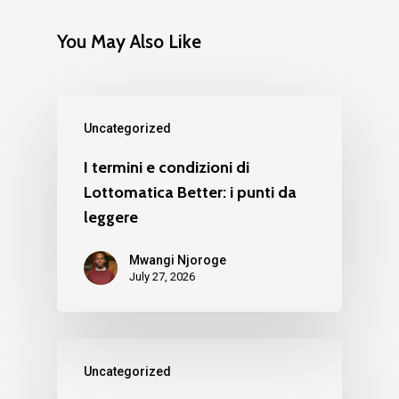
You May Also Like
Uncategorized
I termini e condizioni di
Lottomatica Better: i punti da
leggere
Mwangi Njoroge
July 27, 2026
Uncategorized