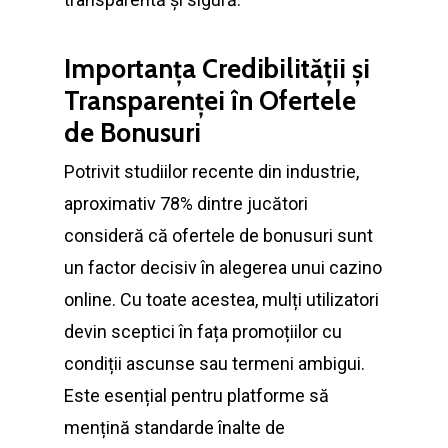
Importanța Credibilității și
Transparenței în Ofertele
de Bonusuri
Potrivit studiilor recente din industrie,
aproximativ 78% dintre jucători
consideră că ofertele de bonusuri sunt
un factor decisiv în alegerea unui cazino
online. Cu toate acestea, mulți utilizatori
devin sceptici în fața promoțiilor cu
condiții ascunse sau termeni ambigui.
Este esențial pentru platforme să
mențină standarde înalte de