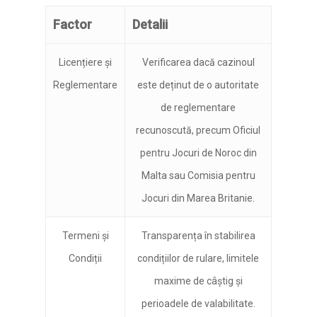
Factor
Detalii
Licențiere și
Verificarea dacă cazinoul
Reglementare
este deținut de o autoritate
de reglementare
recunoscută, precum Oficiul
pentru Jocuri de Noroc din
Malta sau Comisia pentru
Jocuri din Marea Britanie.
Termeni și
Transparența în stabilirea
Condiții
condițiilor de rulare, limitele
maxime de câștig și
perioadele de valabilitate.