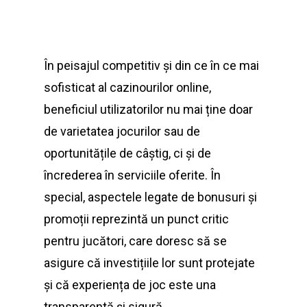
În peisajul competitiv și din ce în ce mai
sofisticat al cazinourilor online,
beneficiul utilizatorilor nu mai ține doar
de varietatea jocurilor sau de
oportunitățile de câștig, ci și de
încrederea în serviciile oferite. În
special, aspectele legate de bonusuri și
promoții reprezintă un punct critic
pentru jucători, care doresc să se
asigure că investițiile lor sunt protejate
și că experiența de joc este una
transparentă și sigură.