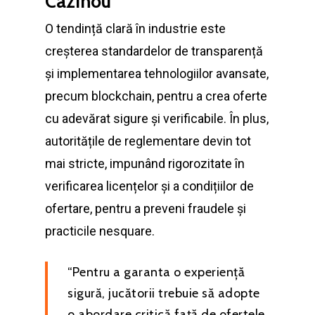
Cazinou
O tendință clară în industrie este
creșterea standardelor de transparență
și implementarea tehnologiilor avansate,
precum blockchain, pentru a crea oferte
cu adevărat sigure și verificabile. În plus,
autoritățile de reglementare devin tot
mai stricte, impunând rigorozitate în
verificarea licențelor și a condițiilor de
ofertare, pentru a preveni fraudele și
practicile nesquare.
“Pentru a garanta o experiență
sigură, jucătorii trebuie să adopte
o abordare critică față de ofertele