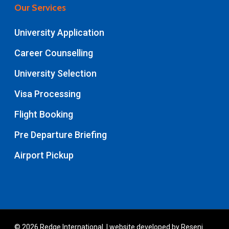
Our Services
University Application
Career Counselling
University Selection
Visa Processing
Flight Booking
Pre Departure Briefing
Airport Pickup
© 2026 Redge International. | website developed by
Reseni