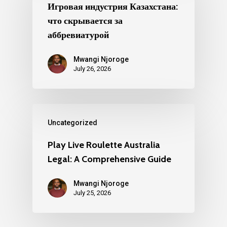
Игровая индустрия Казахстана:
что скрывается за
аббревиатурой
Mwangi Njoroge
July 26, 2026
Uncategorized
Play Live Roulette Australia
Legal: A Comprehensive Guide
Mwangi Njoroge
July 25, 2026