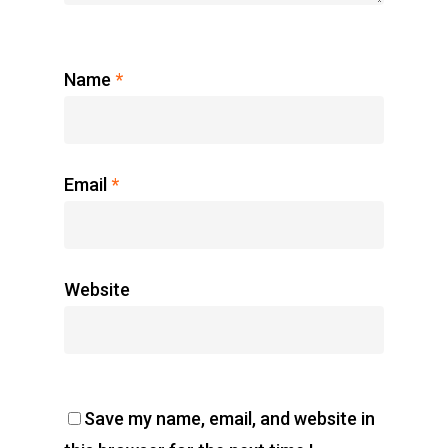
Name
*
Email
*
Website
Save my name, email, and website in