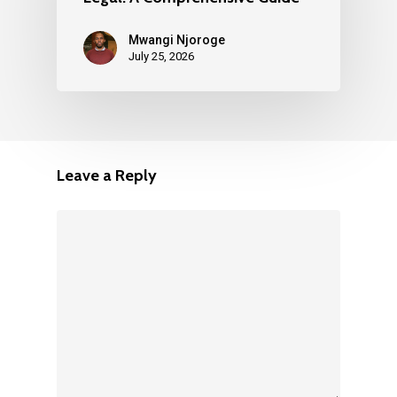
Mwangi Njoroge
July 25, 2026
Leave a Reply