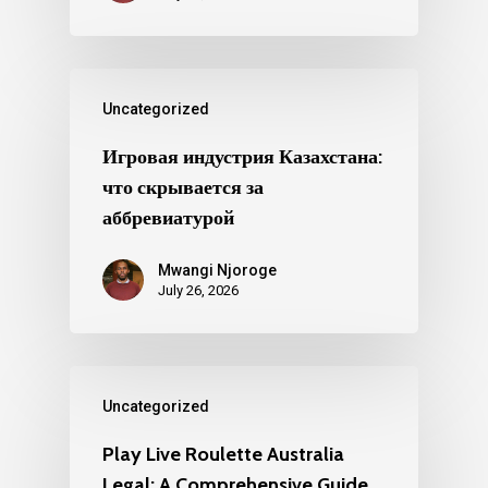
Uncategorized
Игровая индустрия Казахстана:
что скрывается за
аббревиатурой
Mwangi Njoroge
July 26, 2026
Uncategorized
Play Live Roulette Australia
Legal: A Comprehensive Guide