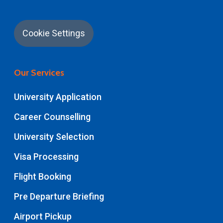
Cookie Settings
Our Services
University Application
Career Counselling
University Selection
Visa Processing
Flight Booking
Pre Departure Briefing
Airport Pickup