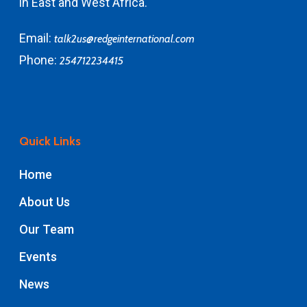
in East and West Africa.
Email:
talk2us@redgeinternational.com
Phone:
254712234415
Quick Links
Home
About Us
Our Team
Events
News