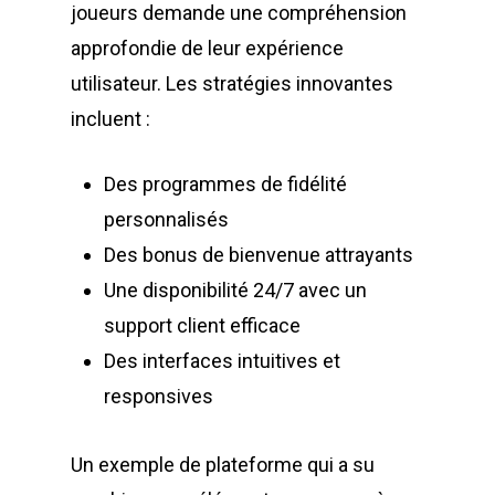
joueurs demande une compréhension
approfondie de leur expérience
utilisateur. Les stratégies innovantes
incluent :
Des programmes de fidélité
personnalisés
Des bonus de bienvenue attrayants
Une disponibilité 24/7 avec un
support client efficace
Des interfaces intuitives et
responsives
Un exemple de plateforme qui a su