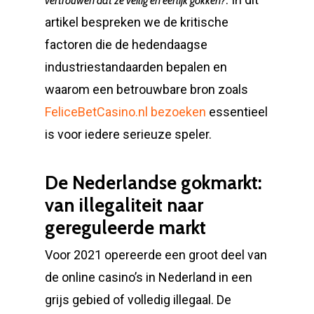
vertrouwen dat ze veilig en eerlijk gokken?
artikel bespreken we de kritische
factoren die de hedendaagse
industriestandaarden bepalen en
waarom een betrouwbare bron zoals
FeliceBetCasino.nl bezoeken
essentieel
is voor iedere serieuze speler.
De Nederlandse gokmarkt:
van illegaliteit naar
gereguleerde markt
Voor 2021 opereerde een groot deel van
de online casino’s in Nederland in een
grijs gebied of volledig illegaal. De