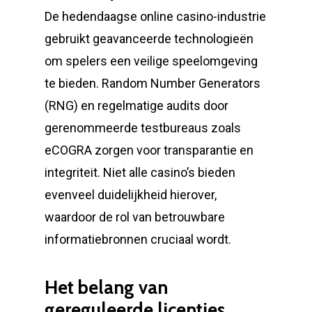
De hedendaagse online casino-industrie
gebruikt geavanceerde technologieën
om spelers een veilige speelomgeving
te bieden. Random Number Generators
(RNG) en regelmatige audits door
gerenommeerde testbureaus zoals
eCOGRA zorgen voor transparantie en
integriteit. Niet alle casino’s bieden
evenveel duidelijkheid hierover,
waardoor de rol van betrouwbare
informatiebronnen cruciaal wordt.
Het belang van
gereguleerde licenties