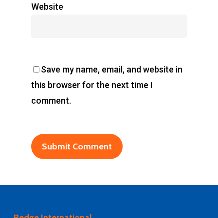
Website
Save my name, email, and website in
this browser for the next time I
comment.
Redge International