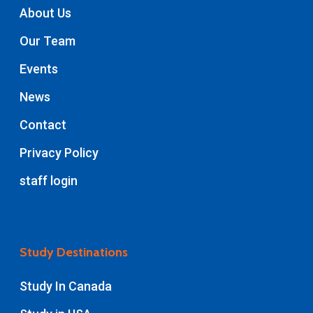
About Us
Our Team
Events
News
Contact
Privacy Policy
staff login
Study Destinations
Study In Canada