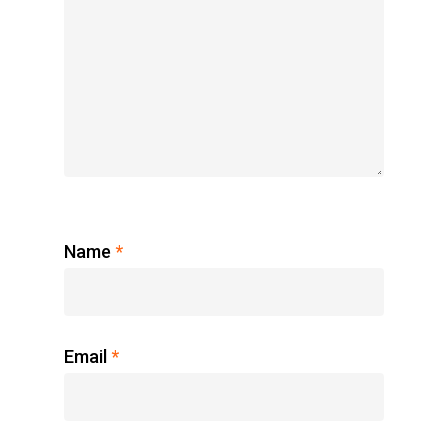
Name
*
Email
*