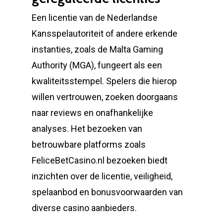
Een licentie van de Nederlandse
Kansspelautoriteit of andere erkende
instanties, zoals de Malta Gaming
Authority (MGA), fungeert als een
kwaliteitsstempel. Spelers die hierop
willen vertrouwen, zoeken doorgaans
naar reviews en onafhankelijke
analyses. Het bezoeken van
betrouwbare platforms zoals
FeliceBetCasino.nl bezoeken biedt
inzichten over de licentie, veiligheid,
spelaanbod en bonusvoorwaarden van
diverse casino aanbieders.