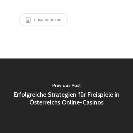
Uncategorized
Previous Post
Erfolgreiche Strategien für Freispiele in
Österreichs Online-Casinos