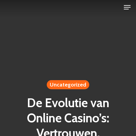
Men
Skip
to
Close
main
Menu
content
Uncategorized
De Evolutie van
Online Casino’s:
Vertrouwen,