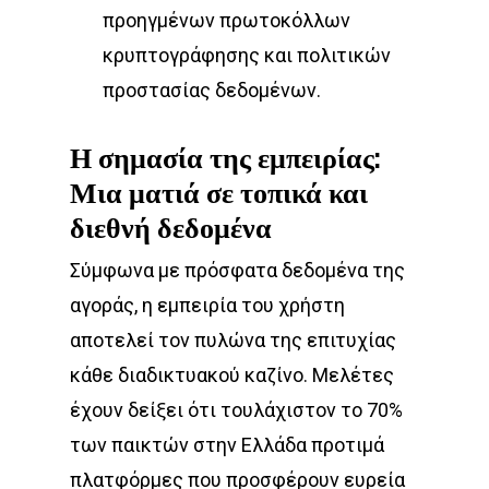
προηγμένων πρωτοκόλλων
κρυπτογράφησης και πολιτικών
προστασίας δεδομένων.
Η σημασία της εμπειρίας:
Μια ματιά σε τοπικά και
διεθνή δεδομένα
Σύμφωνα με πρόσφατα δεδομένα της
αγοράς, η εμπειρία του χρήστη
αποτελεί τον πυλώνα της επιτυχίας
κάθε διαδικτυακού καζίνο. Μελέτες
έχουν δείξει ότι τουλάχιστον το 70%
των παικτών στην Ελλάδα προτιμά
πλατφόρμες που προσφέρουν ευρεία