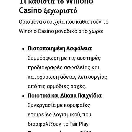
Τι καθιστά το Winorio
Casino ξεχωριστό
Ορισμένα στοιχεία που καθιστούν το
Winorio Casino μοναδικό στο χώρο:
Πιστοποιημένη Ασφάλεια:
Συμμόρφωση με τις αυστηρές
προδιαγραφές ασφαλείας και
κατοχύρωση άδειας λειτουργίας
από τις αρμόδιες αρχές.
Ποιοτικά και Δίκαια Παιχνίδια:
Συνεργασία με κορυφαίες
εταιρείες λογισμικού, που
διασφαλίζουν το Fair Play.