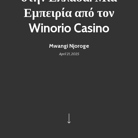
Εμπειρία από τον
Winorio Casino
Mwangi Njoroge
April 21, 2025