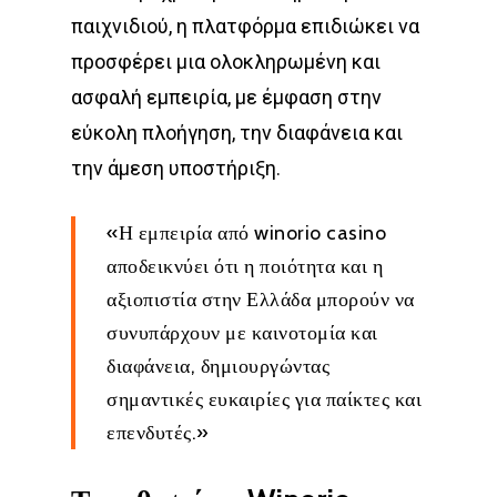
παιχνιδιού, η πλατφόρμα επιδιώκει να
προσφέρει μια ολοκληρωμένη και
ασφαλή εμπειρία, με έμφαση στην
εύκολη πλοήγηση, την διαφάνεια και
την άμεση υποστήριξη.
«Η εμπειρία από winorio casino
αποδεικνύει ότι η ποιότητα και η
αξιοπιστία στην Ελλάδα μπορούν να
συνυπάρχουν με καινοτομία και
διαφάνεια, δημιουργώντας
σημαντικές ευκαιρίες για παίκτες και
επενδυτές.»