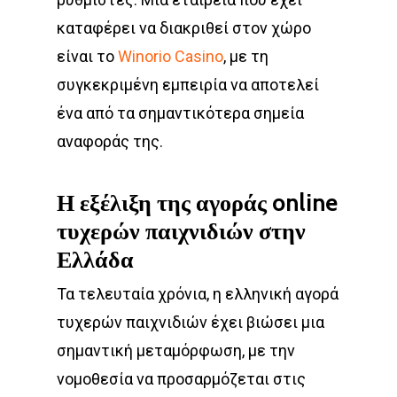
καταφέρει να διακριθεί στον χώρο
είναι το
Winorio Casino
, με τη
συγκεκριμένη εμπειρία να αποτελεί
ένα από τα σημαντικότερα σημεία
αναφοράς της.
Η εξέλιξη της αγοράς online
τυχερών παιχνιδιών στην
Ελλάδα
Τα τελευταία χρόνια, η ελληνική αγορά
τυχερών παιχνιδιών έχει βιώσει μια
σημαντική μεταμόρφωση, με την
νομοθεσία να προσαρμόζεται στις