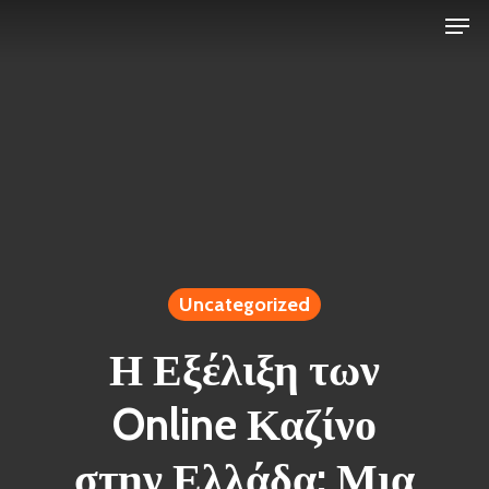
Men
Skip
to
Close
main
Menu
content
Uncategorized
Η Εξέλιξη των
Online Καζίνο
στην Ελλάδα: Μια