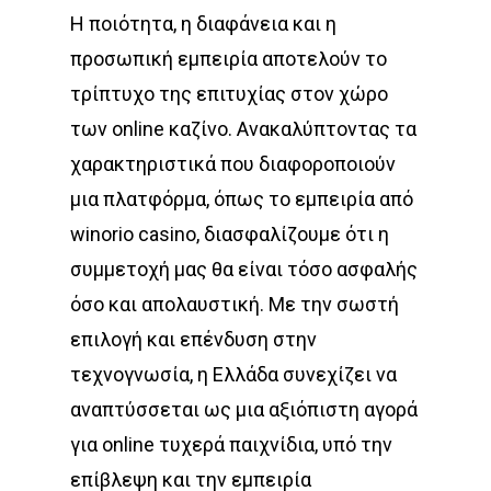
Η ποιότητα, η διαφάνεια και η
προσωπική εμπειρία αποτελούν το
τρίπτυχο της επιτυχίας στον χώρο
των online καζίνο. Ανακαλύπτοντας τα
χαρακτηριστικά που διαφοροποιούν
μια πλατφόρμα, όπως το εμπειρία από
winorio casino, διασφαλίζουμε ότι η
συμμετοχή μας θα είναι τόσο ασφαλής
όσο και απολαυστική. Με την σωστή
επιλογή και επένδυση στην
τεχνογνωσία, η Ελλάδα συνεχίζει να
αναπτύσσεται ως μια αξιόπιστη αγορά
για online τυχερά παιχνίδια, υπό την
επίβλεψη και την εμπειρία