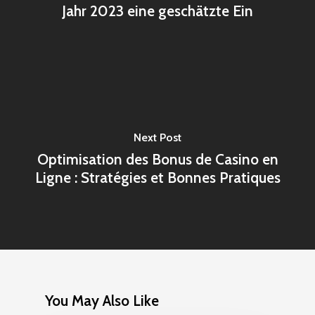
Jahr 2023 eine geschätzte Ein
Next Post
Optimisation des Bonus de Casino en
Ligne : Stratégies et Bonnes Pratiques
You May Also Like