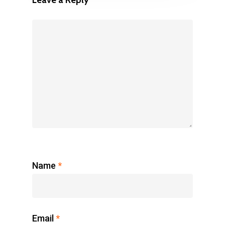
Leave a Reply
Name
*
Email
*