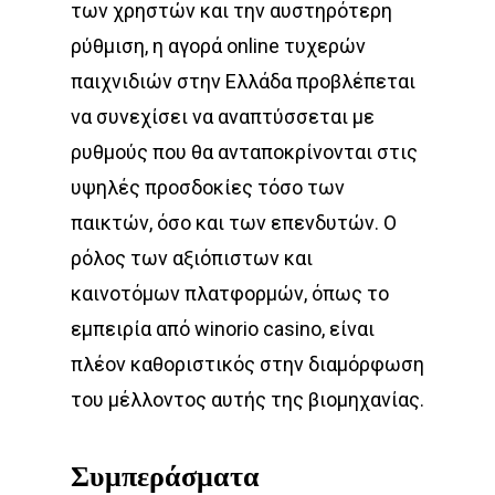
των χρηστών και την αυστηρότερη
ρύθμιση, η αγορά online τυχερών
παιχνιδιών στην Ελλάδα προβλέπεται
να συνεχίσει να αναπτύσσεται με
ρυθμούς που θα ανταποκρίνονται στις
υψηλές προσδοκίες τόσο των
παικτών, όσο και των επενδυτών. Ο
ρόλος των αξιόπιστων και
καινοτόμων πλατφορμών, όπως το
εμπειρία από winorio casino, είναι
πλέον καθοριστικός στην διαμόρφωση
του μέλλοντος αυτής της βιομηχανίας.
Συμπεράσματα