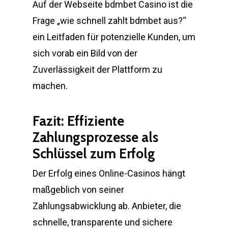
Auf der Webseite bdmbet Casino ist die
Frage „wie schnell zahlt bdmbet aus?“
ein Leitfaden für potenzielle Kunden, um
sich vorab ein Bild von der
Zuverlässigkeit der Plattform zu
machen.
Fazit: Effiziente
Zahlungsprozesse als
Schlüssel zum Erfolg
Der Erfolg eines Online-Casinos hängt
maßgeblich von seiner
Zahlungsabwicklung ab. Anbieter, die
schnelle, transparente und sichere