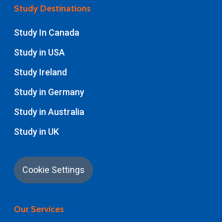
Study Destinations
Study In Canada
Study in USA
Study Ireland
Study in Germany
Study in Australia
Study in UK
Cookie Settings
Our Services