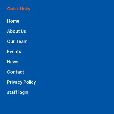
Quick Links
Home
About Us
Our Team
Events
News
Contact
Privacy Policy
staff login