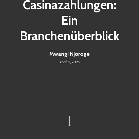
Casinazahlungen:
Ein
Branchenüberblick
Mwangi Njoroge
April 21, 2025