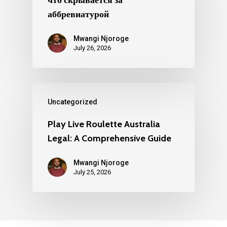
что скрывается за
аббревиатурой
Mwangi Njoroge
July 26, 2026
Uncategorized
Play Live Roulette Australia
Legal: A Comprehensive Guide
Mwangi Njoroge
July 25, 2026