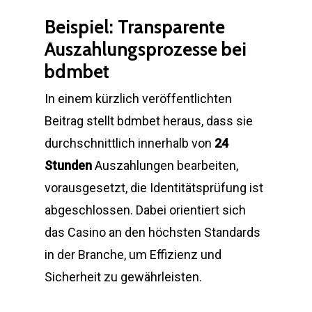
Beispiel: Transparente
Auszahlungsprozesse bei
bdmbet
In einem kürzlich veröffentlichten
Beitrag stellt bdmbet heraus, dass sie
durchschnittlich innerhalb von
24
Stunden
Auszahlungen bearbeiten,
vorausgesetzt, die Identitätsprüfung ist
abgeschlossen. Dabei orientiert sich
das Casino an den höchsten Standards
in der Branche, um Effizienz und
Sicherheit zu gewährleisten.