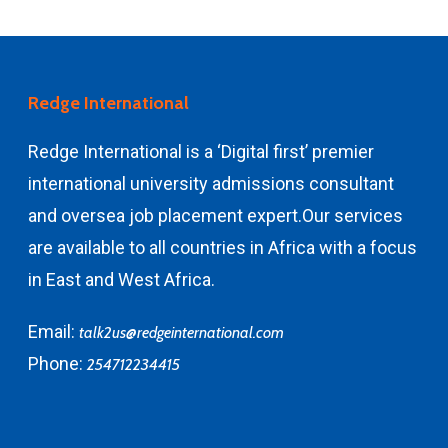
Redge International
Redge International is a ‘Digital first’ premier
international university admissions consultant
and
oversea job placement expert.
Our services
are available to all countries in Africa with a focus
in East and West Africa.
Email:
talk2us@redgeinternational.com
Phone:
254712234415