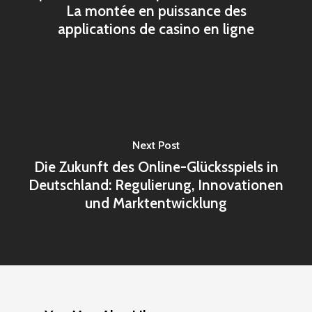
La montée en puissance des
applications de casino en ligne
Next Post
Die Zukunft des Online-Glücksspiels in
Deutschland: Regulierung, Innovationen
und Marktentwicklung