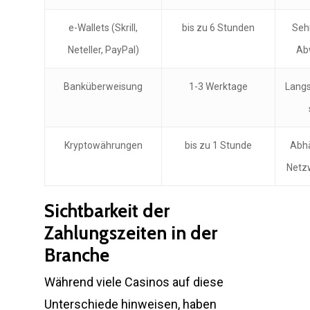
e-Wallets (Skrill,
bis zu 6 Stunden
Seh
Neteller, PayPal)
Ab
Banküberweisung
1-3 Werktage
Langs
Kryptowährungen
bis zu 1 Stunde
Abh
Netz
Sichtbarkeit der
Zahlungszeiten in der
Branche
Während viele Casinos auf diese
Unterschiede hinweisen, haben