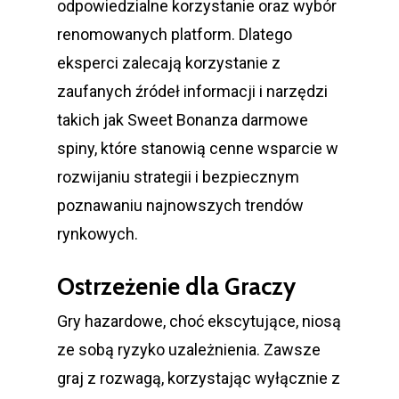
odpowiedzialne korzystanie oraz wybór
renomowanych platform. Dlatego
eksperci zalecają korzystanie z
zaufanych źródeł informacji i narzędzi
takich jak Sweet Bonanza darmowe
spiny, które stanowią cenne wsparcie w
rozwijaniu strategii i bezpiecznym
poznawaniu najnowszych trendów
rynkowych.
Ostrzeżenie dla Graczy
Gry hazardowe, choć ekscytujące, niosą
ze sobą ryzyko uzależnienia. Zawsze
graj z rozwagą, korzystając wyłącznie z