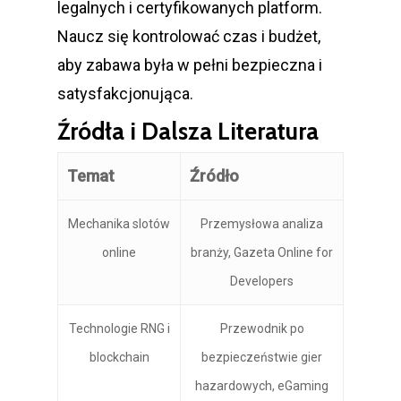
legalnych i certyfikowanych platform.
Naucz się kontrolować czas i budżet,
aby zabawa była w pełni bezpieczna i
satysfakcjonująca.
Źródła i Dalsza Literatura
Temat
Źródło
Mechanika slotów
Przemysłowa analiza
online
branży, Gazeta Online for
Developers
Technologie RNG i
Przewodnik po
blockchain
bezpieczeństwie gier
hazardowych, eGaming