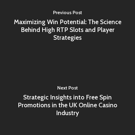
Previous Post
Maximizing Win Potential: The Science
Behind High RTP Slots and Player
Strategies
Next Post
Strategic Insights into Free Spin
Promotions in the UK Online Casino
Industry