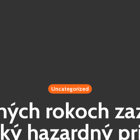
Uncategorized
ných rokoch z
ský hazardný pr