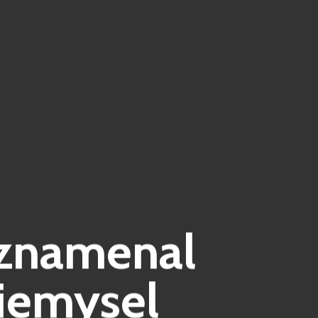
aznamenal
iemysel