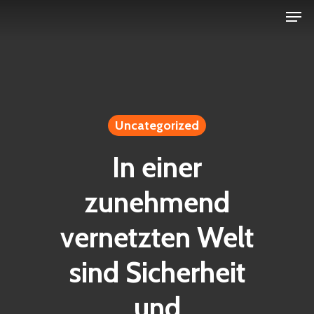
Men
Skip
to
Close
main
Menu
content
Uncategorized
In einer
zunehmend
vernetzten Welt
sind Sicherheit
und