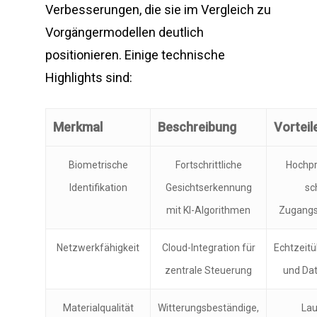
Verbesserungen, die sie im Vergleich zu
Vorgängermodellen deutlich
positionieren. Einige technische
Highlights sind:
Merkmal
Beschreibung
Vorteil
Biometrische
Fortschrittliche
Hochpr
Identifikation
Gesichtserkennung
sc
mit KI-Algorithmen
Zugangsv
Netzwerkfähigkeit
Cloud-Integration für
Echtzeit
zentrale Steuerung
und Da
Materialqualität
Witterungsbeständige,
La