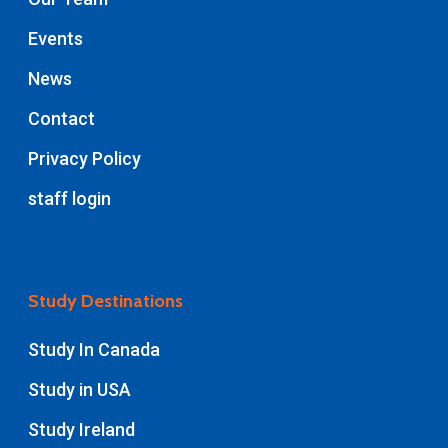
Events
News
Contact
Privacy Policy
staff login
Study Destinations
Study In Canada
Study in USA
Study Ireland