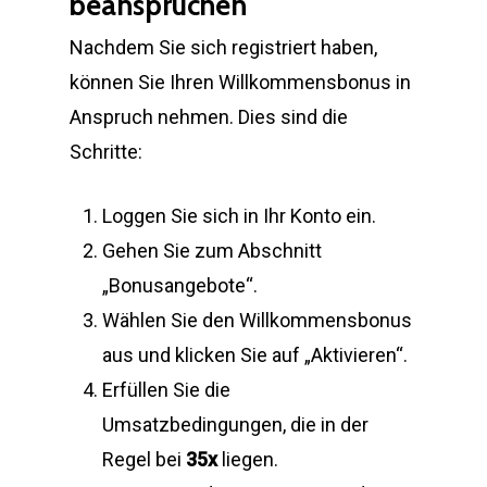
beanspruchen
Nachdem Sie sich registriert haben,
können Sie Ihren Willkommensbonus in
Anspruch nehmen. Dies sind die
Schritte:
Loggen Sie sich in Ihr Konto ein.
Gehen Sie zum Abschnitt
„Bonusangebote“.
Wählen Sie den Willkommensbonus
aus und klicken Sie auf „Aktivieren“.
Erfüllen Sie die
Umsatzbedingungen, die in der
Regel bei
35x
liegen.