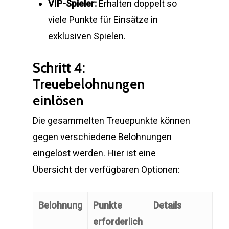
VIP-Spieler:
Erhalten doppelt so
viele Punkte für Einsätze in
exklusiven Spielen.
Schritt 4:
Treuebelohnungen
einlösen
Die gesammelten Treuepunkte können
gegen verschiedene Belohnungen
eingelöst werden. Hier ist eine
Übersicht der verfügbaren Optionen:
Belohnung
Punkte
Details
erforderlich