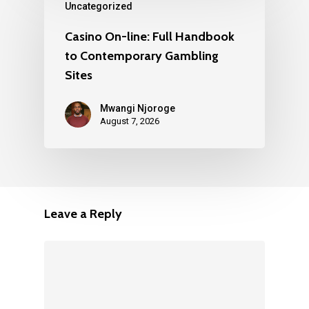
Uncategorized
Casino On-line: Full Handbook
to Contemporary Gambling
Sites
Mwangi Njoroge
August 7, 2026
Leave a Reply