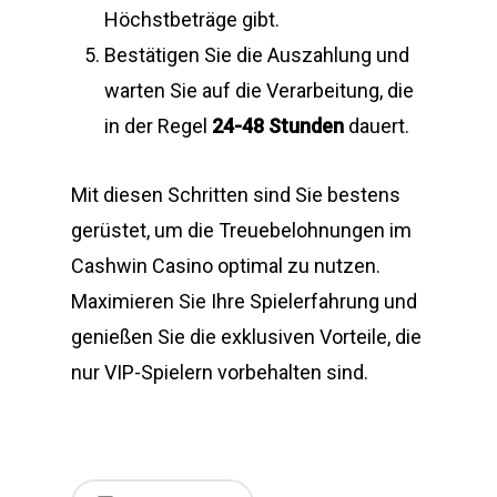
Höchstbeträge gibt.
Bestätigen Sie die Auszahlung und
warten Sie auf die Verarbeitung, die
in der Regel
24-48 Stunden
dauert.
Mit diesen Schritten sind Sie bestens
gerüstet, um die Treuebelohnungen im
Cashwin Casino optimal zu nutzen.
Maximieren Sie Ihre Spielerfahrung und
genießen Sie die exklusiven Vorteile, die
nur VIP-Spielern vorbehalten sind.