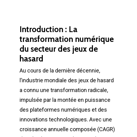
Introduction : La
transformation numérique
du secteur des jeux de
hasard
Au cours de la dernière décennie,
l’industrie mondiale des jeux de hasard
a connu une transformation radicale,
impulsée par la montée en puissance
des plateformes numériques et des
innovations technologiques. Avec une
croissance annuelle composée (CAGR)