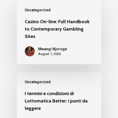
Uncategorized
Casino On-line: Full Handbook
to Contemporary Gambling
Sites
Mwangi Njoroge
August 7, 2026
Uncategorized
I termini e condizioni di
Lottomatica Better: i punti da
leggere