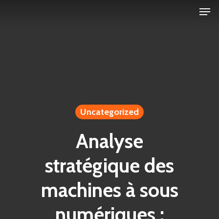
Men
Skip
to
Close
main
Menu
content
Uncategorized
Analyse
stratégique des
machines à sous
numériques :