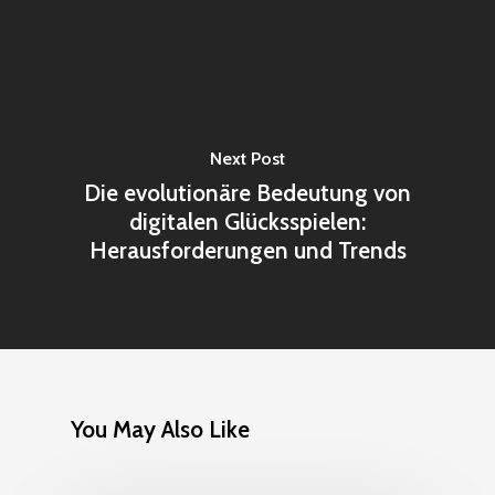
Next Post
Die evolutionäre Bedeutung von
digitalen Glücksspielen:
Herausforderungen und Trends
You May Also Like