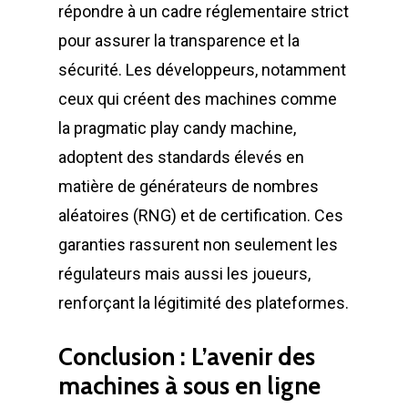
répondre à un cadre réglementaire strict
pour assurer la transparence et la
sécurité. Les développeurs, notamment
ceux qui créent des machines comme
la pragmatic play candy machine,
adoptent des standards élevés en
matière de générateurs de nombres
aléatoires (RNG) et de certification. Ces
garanties rassurent non seulement les
régulateurs mais aussi les joueurs,
renforçant la légitimité des plateformes.
Conclusion : L’avenir des
machines à sous en ligne