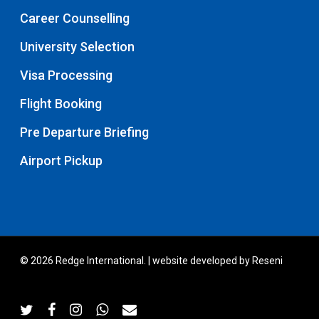
Career Counselling
University Selection
Visa Processing
Flight Booking
Pre Departure Briefing
Airport Pickup
© 2026 Redge International. | website developed by
Reseni
twitter
facebook
instagram
whatsapp
email