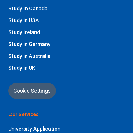
Study In Canada
Study in USA
Study Ireland
Study in Germany
Study in Australia
Study in UK
Cookie Settings
Our Services
University Application