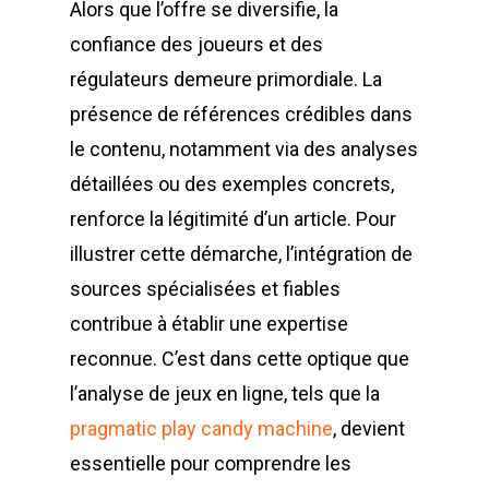
Alors que l’offre se diversifie, la
confiance des joueurs et des
régulateurs demeure primordiale. La
présence de références crédibles dans
le contenu, notamment via des analyses
détaillées ou des exemples concrets,
renforce la légitimité d’un article. Pour
illustrer cette démarche, l’intégration de
sources spécialisées et fiables
contribue à établir une expertise
reconnue. C’est dans cette optique que
l’analyse de jeux en ligne, tels que la
pragmatic play candy machine
, devient
essentielle pour comprendre les