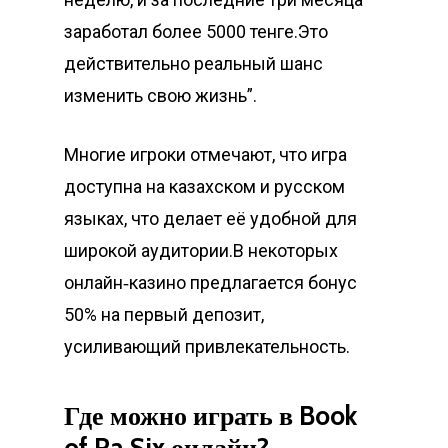
заработал более 5000 тенге.Это
действительно реальный шанс
изменить свою жизнь”.
Многие игроки отмечают, что игра
доступна на казахском и русском
языках, что делает её удобной для
широкой аудитории.В некоторых
онлайн‑казино предлагается бонус
50% на первый депозит,
усиливающий привлекательность.
Где можно играть в Book