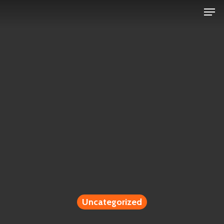
Men
Skip
to
Close
main
Menu
content
Uncategorized