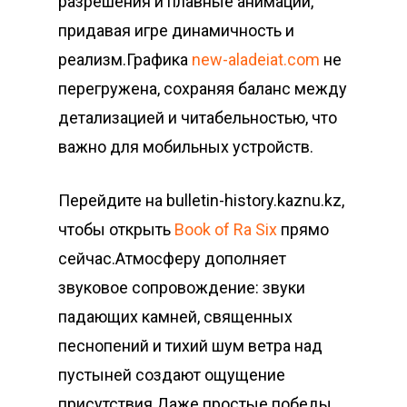
разрешения и плавные анимации,
придавая игре динамичность и
реализм.Графика
new-aladeiat.com
не
перегружена, сохраняя баланс между
детализацией и читабельностью, что
важно для мобильных устройств.
Перейдите на bulletin-history.kaznu.kz,
чтобы открыть
Book of Ra Six
прямо
сейчас.Атмосферу дополняет
звуковое сопровождение: звуки
падающих камней, священных
песнопений и тихий шум ветра над
пустыней создают ощущение
присутствия.Даже простые победы