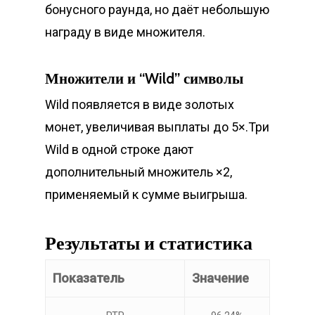
бонусного раунда, но даёт небольшую
награду в виде множителя.
Множители и “Wild” символы
Wild появляется в виде золотых
монет, увеличивая выплаты до 5×.Три
Wild в одной строке дают
дополнительный множитель ×2,
применяемый к сумме выигрыша.
Результаты и статистика
Показатель
Значение