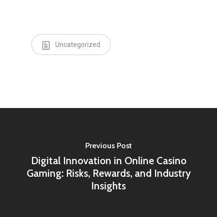
Uncategorized
Previous Post
Digital Innovation in Online Casino
Gaming: Risks, Rewards, and Industry
Insights