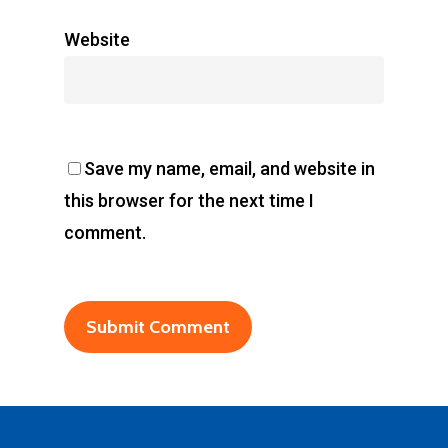
Website
Save my name, email, and website in
this browser for the next time I
comment.