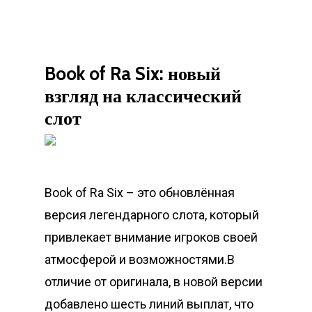
Book of Ra Six: новый
взгляд на классический
слот
Book of Ra Six – это обновлённая
версия легендарного слота, который
привлекает внимание игроков своей
атмосферой и возможностями.В
отличие от оригинала, в новой версии
добавлено шесть линий выплат, что