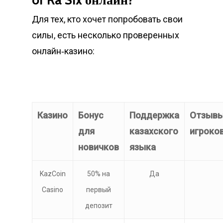
of Ra Six онлайн?
Для тех, кто хочет попробовать свои
силы, есть несколько проверенных
онлайн‑казино:
Казино
Бонус
Поддержка
Отзыв
для
казахского
игроко
новичков
языка
KazCoin
50% на
Да
Casino
первый
депозит