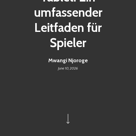
umfassender
Leitfaden für
Spieler
Mwangi Njoroge
June 10, 2026