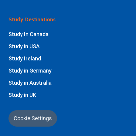
Study Destinations
Study In Canada
Study in USA
Study Ireland
Study in Germany
Study in Australia
Study in UK
Cookie Settings