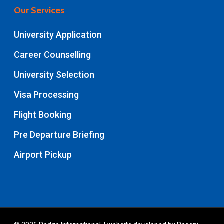
Our Services
University Application
Career Counselling
University Selection
Visa Processing
Flight Booking
Pre Departure Briefing
Airport Pickup