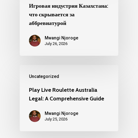
Игровая индустрия Казахстана:
что скрывается за
аббревиатурой
Mwangi Njoroge
July 26, 2026
Uncategorized
Play Live Roulette Australia
Legal: A Comprehensive Guide
Mwangi Njoroge
July 25, 2026