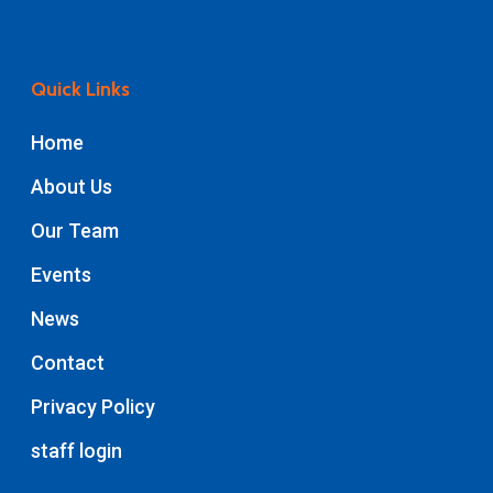
Quick Links
Home
About Us
Our Team
Events
News
Contact
Privacy Policy
staff login