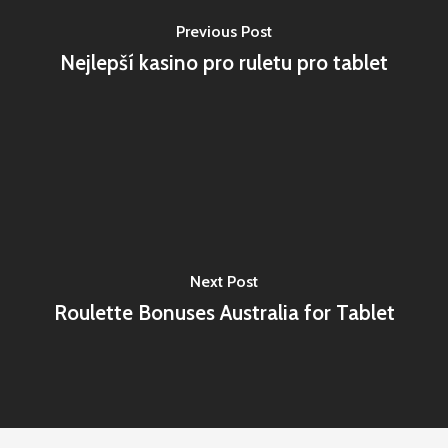
Previous Post
Nejlepší kasino pro ruletu pro tablet
Next Post
Roulette Bonuses Australia for Tablet