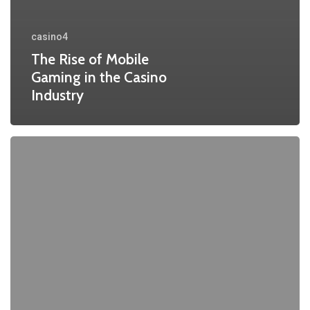
casino4
The Rise of Mobile
Gaming in the Casino
Industry