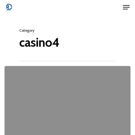
Men
Skip
to
Close
main
Menu
Category
content
casino4