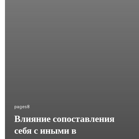
pages8
Влияние сопоставления
себя с иными в