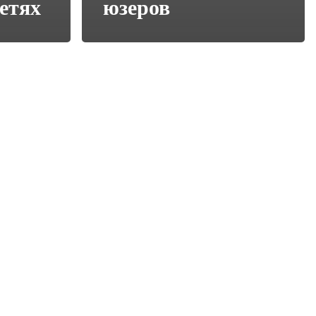
етях
юзеров