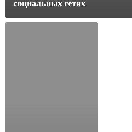
социальных сетях