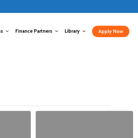
ns
Finance Partners
Library
Apply Now