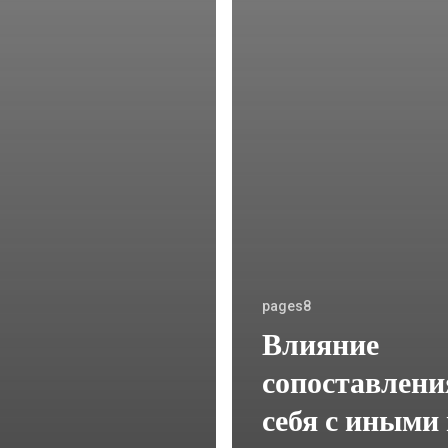
pages8
Влияние
сопоставлени
себя с иными 